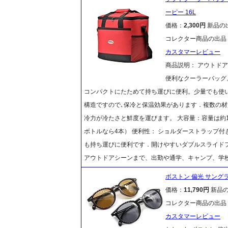
ーピー 16L
価格：
2,300円
新品の
コレクター商品の出品
カスタマーレビュー
商品説明： アウトド
便利なクーラーバッグ
コンパクトにたためて持ち運びに便利。少量でも使い
構造ですので､保冷と保温効果があります．複数の
冷力が冷たさと鮮度を運びます。 大容量：容量は約16
ボトルなら4本） 便利性： ショルダーストラップ
も持ち運びに便利です．開けやすいダブルスライドフ
アウトドアシーンまで、出勤や通学、キャンプ、学
ボストン 偏光 サングラ
価格：
11,790円
新品
コレクター商品の出品
カスタマーレビュー