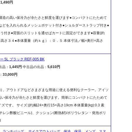
：
1,490円
構造の高い保冷力が冷たさと鮮度を運びます●コンパクトにたためて
などを入れられるメッシュポケット付き●ショルダーストラップ付き●
う付き●背面のスリットを通せばカートに固定ができます●容量(約
高さ３４●本体重量（約ｋｇ）：０．５ 本体寸法／幅×奥行×高さ
5L ブラック REF-005 BK
出品：
1,445円
中古品の出品：
5,610円
：
33,000円
り、アウトドアなどさまざまな用途に使える便利なクーラー。アイソ
高い保冷力が冷たさと鮮度を運びます。簡単にコンパクトにたためて
サイズ:(約)幅24×奥行15×高さ19cm 本体重量(kg):0.3 素
リエチレン酢酸ビニール)、クッション(断熱材)/ポリウレタン・発泡ポリ
l
 ランチバッグ テイクアウトバッグ 保冷 保温 メンズ スヌ