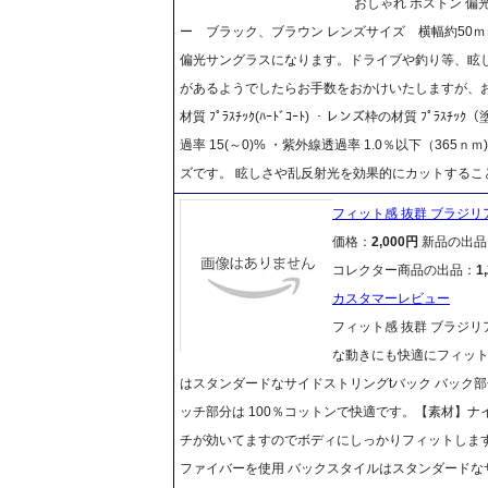
おしゃれ ボストン 偏光
ー ブラック、ブラウン レンズサイズ 横幅約50ｍ
偏光サングラスになります。ドライブや釣り等、眩し
があるようでしたらお手数をおかけいたしますが、お
材質 ﾌﾟﾗｽﾁｯｸ(ﾊｰﾄﾞｺｰﾄ) ・レンズ枠の材質 ﾌﾟﾗ
過率 15(～0)% ・紫外線透過率 1.0％以下（3
ズです。 眩しさや乱反射光を効果的にカットするこ
フィット感 抜群 ブラジリア
価格：
2,000円
新品の出品
コレクター商品の出品：
1
カスタマーレビュー
フィット感 抜群 ブラジリア
な動きにも快適にフィット
はスタンダードなサイドストリングtバック バック
ッチ部分は 100％コットンで快適です。【素材】ナイロ
チが効いてますのでボディにしっかりフィットしま
ファイバーを使用 バックスタイルはスタンダードな