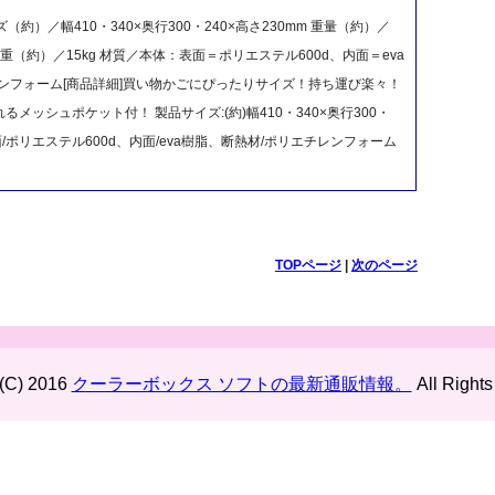
イズ（約）／幅410・340×奥行300・240×高さ230mm 重量（約）／
耐荷重（約）／15kg 材質／本体：表面＝ポリエステル600d、内面＝eva
ンフォーム[商品詳細]買い物かごにぴったりサイズ！持ち運び楽々！
ッシュポケット付！ 製品サイズ:(約)幅410・340×奥行300・
体・表面/ポリエステル600d、内面/eva樹脂、断熱材/ポリエチレンフォーム
TOPページ
|
次のページ
 (C) 2016
クーラーボックス ソフトの最新通販情報。
All Rights