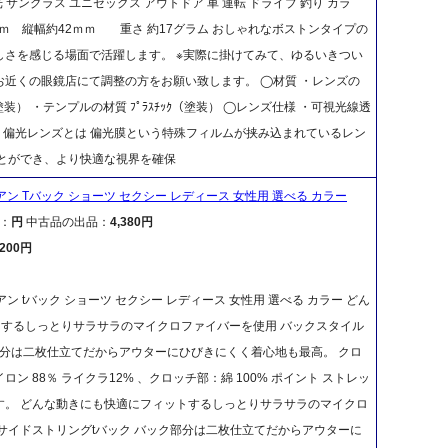
 サングラス ユニセックス アウトドア 車 運転 ドライブ 釣り カラ
ｍ 縦幅約42ｍｍ 重さ 約17グラム おしゃれなボストンタイプの
さを感じる場面で活躍します。 ※実際に掛けてみて、ゆるいきつい
近くの眼鏡店にて調整の方をお願い致します。 ◯材質 ・レンズの
ｽﾁｯｸ（塗装） ・テンプルの材質 ﾌﾟﾗｽﾁｯｸ（塗装） ◯レンズ仕様 ・可視光線透
65ｎｍ) 偏光レンズとは 偏光膜という特殊フィルムが挟み込まれているレン
とができ、より快適な視界を確保
ン Tバック ショーツ セクシー レディース 女性用 選べる カラー
：
円
中古品の出品：
4,380円
,200円
ン tバック ショーツ セクシー レディース 女性用 選べる カラー どん
するしっとりサラサラのマイクロファイバーを使用 バックスタイル
部分は二枚仕立てだからアウターにひびきにくく着心地も最高。 クロ
ン 88％ ライクラ12% 、クロッチ部：綿 100% ポイント ストレッ
す。 どんな動きにも快適にフィットするしっとりサラサラのマイクロ
サイドストリングtバック バック部分は二枚仕立てだからアウターに