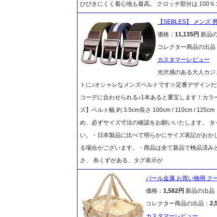
ひびきにくく着心地も最高。 クロッチ部分は 100
【SEBLES】 メンズ
価格：
11,135円
新品
コレクター商品の出品
カスタマーレビュー
光沢感のある大人カジ
トに♪オシャレなメンズベルトです☆定番デザインだ
コーデに合わせられる♪1本あると重宝します！カラー
ズ】ベルト幅 約 3.5cm長さ 100cm / 110cm
め、必ずサイズ寸法の確認をお願いいたします。 
い。・日本製品に比べて明らかにサイズ表記がおか
る場合がございます。・商品は全て新品で検品済み
さ、 糸くずがある、タグ表示が
パール金属 お買い物用 クー
価格：
1,582円
新品の出品
コレクター商品の出品：
2,
カスタマーレビュー