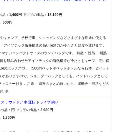
出品：
1,400円
中古品の出品：
18,190円
：
600円
アやキャンプ、学校行事、ショッピングなどさまざまな用途に使える
。 アイソテック断熱構造の高い保冷力が冷たさと鮮度を運びます。
やすいコンパクトサイズのランチバッグです。 特徴： 性能： 断熱
材質を組み合わせたアイソテックの断熱構造が冷たさをキープ。高い保
lのボックス型．（500mlペットボペットボトルなら12本、2lペット
付きがありますので、ショルダーバッグとしても、ハンドバッグとして
ァスナー付き． 用途： 週末のまとめ買いから、運動会・部活などの
校行事
ス アウトドア 車 運転 ドライブ 釣り
の出品：
円
中古品の出品：
2,980円
：
1,300円