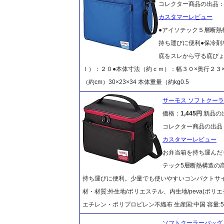
コレクター商品の出品
カスタマーレビュー
●アイソテック５層断熱
持ち運びに便利●保冷剤
底をスレから守る底びょ
ｌ）：２０●本体寸法（約ｃｍ）：幅３０×奥行２３×
（約cm）30×23×34 本体重量（約kg0.5
サーモス ソフトクーラー 
価格：
1,445円
新品の
コレクター商品の出品
カスタマーレビュー
お弁当箱を持ち運んだ
テック5層断熱構造の
持ち運びに便利。少量でも使いやすいコンパクトサイズです。 
材・材質:外生地/ポリエステル、内生地/peva(ポ
エチレン・ポリプロピレン不織布 生産国:中国 容量:5
ソフトクーラーバッグ