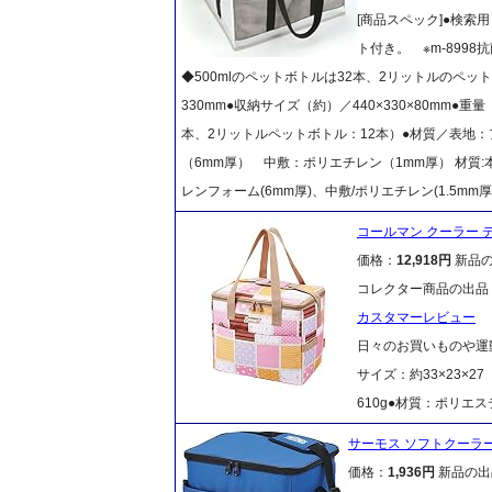
[商品スペック]●検索
ト付き。 ※m-899
◆500mlのペットボトルは32本、2リットルのペット
330mm●収納サイズ（約）／440×330×80mm●重
本、2リットルペットボトル：12本）●材質／表地
（6mm厚） 中敷：ポリエチレン（1mm厚） 材質:本
レンフォーム(6mm厚)、中敷/ポリエチレン(1.5mm厚
コールマン クーラー デ
価格：
12,918円
新品
コレクター商品の出品
カスタマーレビュー
日々のお買いものや運動
サイズ：約33×23×2
610g●材質：ポリエス
サーモス ソフトクーラー 20
価格：
1,936円
新品の出