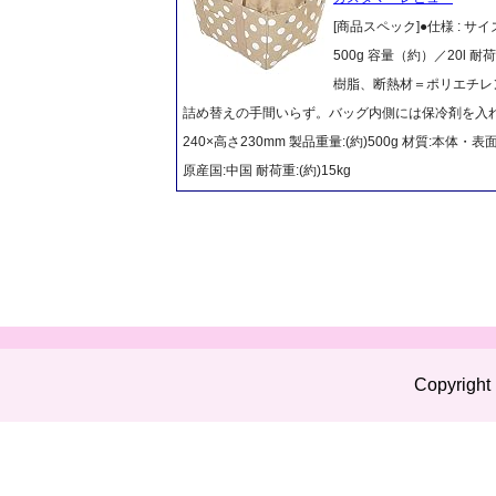
[商品スペック]●仕様 : サ
500g 容量（約）／20l 
樹脂、断熱材＝ポリエチレ
詰め替えの手間いらず。バッグ内側には保冷剤を入れるメ
240×高さ230mm 製品重量:(約)500g 材質:本
原産国:中国 耐荷重:(約)15kg
Copyright