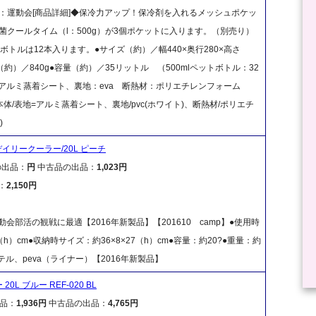
用：運動会[商品詳細]◆保冷力アップ！保冷剤を入れるメッシュポケッ
8抗菌クールタイム（l：500g）が3個ポケットに入ります。（別売り）
ボトルは12本入ります。●サイズ（約）／幅440×奥行280×高さ
量（約）／840g●容量（約）／35リットル （500mlペットボトル：32
：アルミ蒸着シート、裏地：eva 断熱材：ポリエチレンフォーム
体/表地=アルミ蒸着シート、裏地/pvc(ホワイト)、断熱材/ポリエチ
)
イリークーラー/20L ピーチ
の出品：
円
中古品の出品：
1,023円
：
2,150円
会部活の観戦に最適【2016年新製品】【201610 camp】●使用時
7（h）cm●収納時サイズ：約36×8×27（h）cm●容量：約20?●重量：約
テル、peva（ライナー）【2016年新製品】
L ブルー REF-020 BL
品：
1,936円
中古品の出品：
4,765円