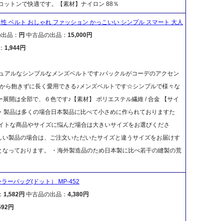
％コットンで快適です。【素材】ナイロン 88％
 男性 ベルト おしゃれ ファッション かっこいい シンプル スマート 大人
の出品：
円
中古品の出品：
15,000円
：
1,944円
ュアルなシンプルなメンズベルトです♪バックルがコーデのアクセン
から飽きずに長く愛用できる♪メンズベルトです☆シンプルで様々な
展開は全部で、６色です♪【素材】 ポリエステル繊維 / 合金 【サイ
 / 125cm・製品は多くの場合日本製品に比べて小さめに作られておりますた
タイトな商品やサイズに悩んだ場合は大きいサイズをお選びくださ
しい製品の場合は、ご注文いただいたサイズと違うサイズをお届けす
となっております。 ・海外製造品のため日本製に比べ若干の縫製の荒
ラーバッグ(ドット） MP-452
：
1,582円
中古品の出品：
4,380円
592円